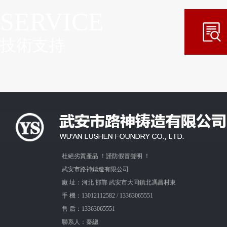
SERVICE
技術支持
杜絕劣質產品 ！謹防假冒聲明 ！
武安市路神鑄造有限公司
廠 址：河北 邯鄲 武安市大同鎮北馮昌村東
手 機：13012112582 / 13363065551
售 后：13363065551
聯系人：秦總