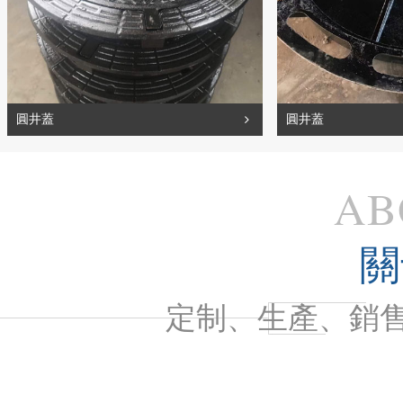
圓井蓋
圓井蓋
AB
關
定制、生產、銷