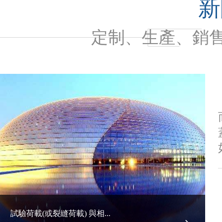
新
定制、生產、銷
試驗荷載(或裂縫荷載) 與相...